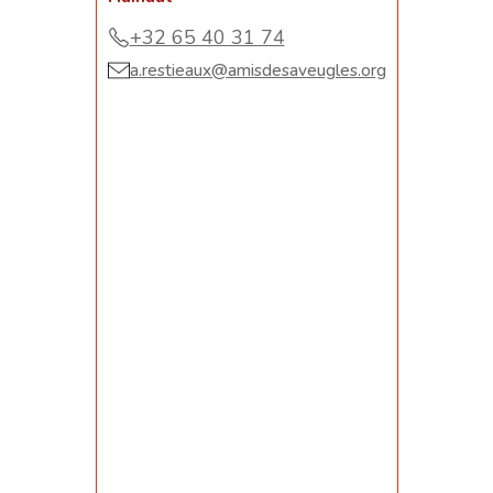
+32 65 40 31 74
a.restieaux@amisdesaveugles.org