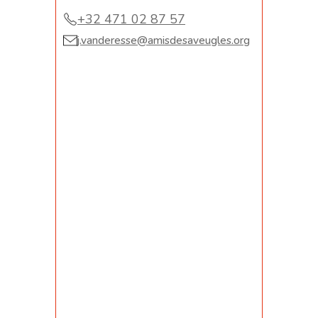
+32 471 02 87 57
j.vanderesse@amisdesaveugles.org