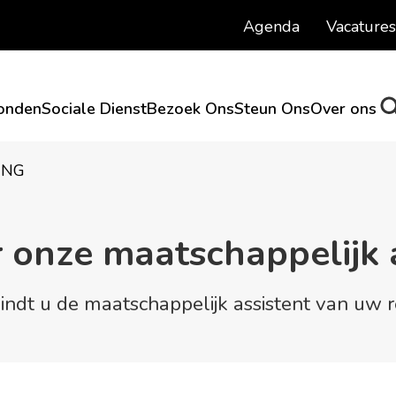
Agenda
Vacatures
onden
Sociale Dienst
Bezoek Ons
Steun Ons
Over ons
ING
 onze maatschappelijk 
indt u de maatschappelijk assistent van uw r