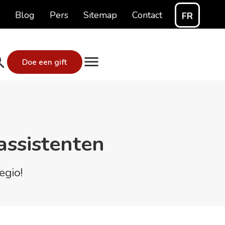
Blog
Pers
Sitemap
Contact
FR
Doe een gift
assistenten
egio!