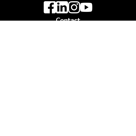
Contact
+32 58 53 33 00
info@vriendenderblinden.org
Hendrik Noterdaemestraat 1, 8670 Koksijde
Maandag tot en met donderdag, van 8.00 tot 17.00u
Vrijdag: alleen van 8.00 tot 12.00u
IBAN: BE49 0017 0000 0071
KBO: BE406.579.854
Ons bezoeken?